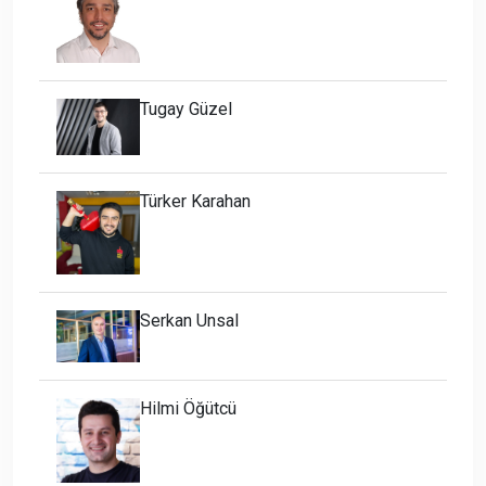
Tugay Güzel
Türker Karahan
Serkan Unsal
Hilmi Öğütcü