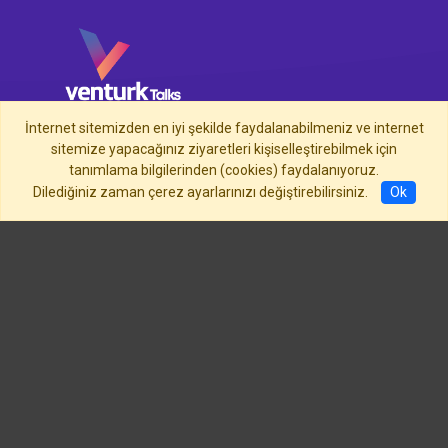
İnternet sitemizden en iyi şekilde faydalanabilmeniz ve internet
venturk is organized by capijal.com
sitemize yapacağınız ziyaretleri kişiselleştirebilmek için
tanımlama bilgilerinden (cookies) faydalanıyoruz.
Dilediğiniz zaman çerez ayarlarınızı değiştirebilirsiniz.
Ok
Home
Cookie Policy
Preview your Terms & Conditions
Contact