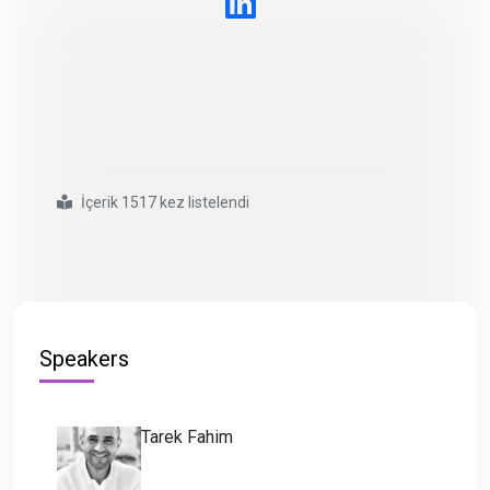
İçerik 1517 kez listelendi
#hilmi
#öğütcü
Speakers
Tarek Fahim